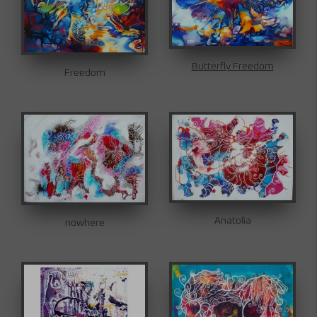
Butterfly Freedom
Freedom
Anatolia
nowhere