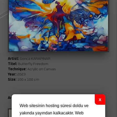
Artist:
Gonca KARAPINAR
Titel:
Butterfly Freedom
Technique:
Acrylic on Canvas
Year:
2023
Size:
100 x 100 cm
Artwork Code:
0031
Web sitesinin hosting süresi doldu ve
yakında yayından kalkacaktır.
Web