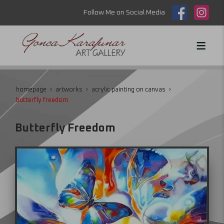
Follow Me on Social Media
homepage
artworks
acrylic painting on canvas
butterfly freedom
Butterfly Freedom