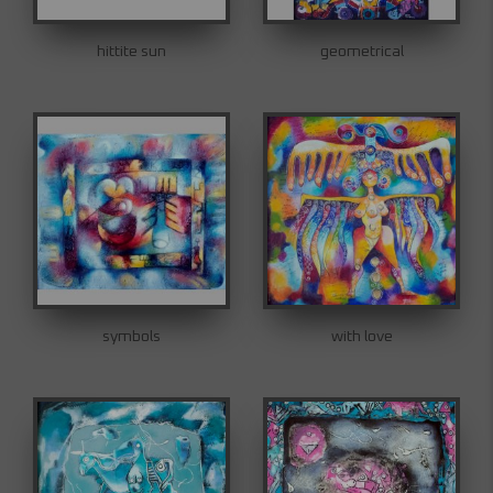
hittite sun
geometrical
symbols
with love