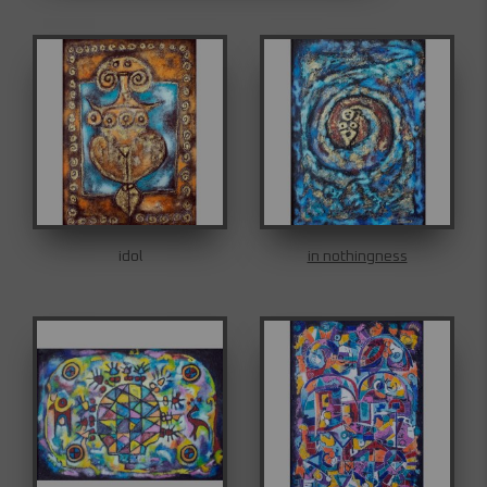
idol
in nothingness