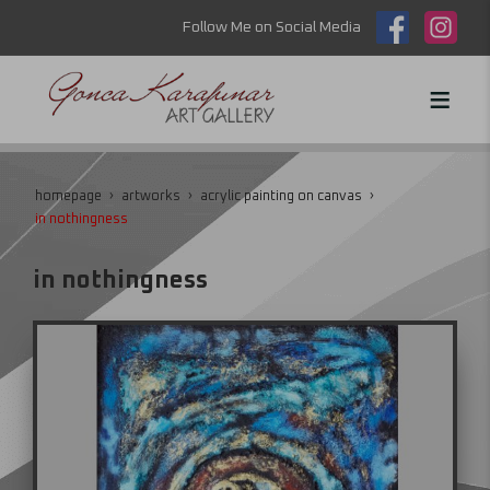
Follow Me on Social Media
homepage
artworks
acrylic painting on canvas
in nothingness
in nothingness