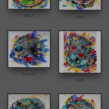
just us
vague
luck fish
astek