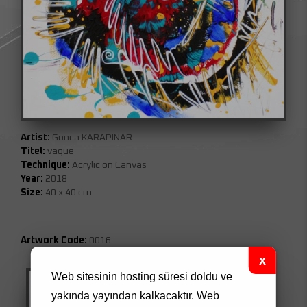
Artist:
Gonca KARAPINAR
Titel:
vague
Technique:
Acrylic on Canvas
Year:
2018
Size:
40 x 40 cm
Artwork Code:
0016
Web sitesinin hosting süresi doldu ve
yakında yayından kalkacaktır.
Web