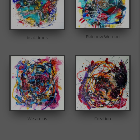
Rainbow Woman
in all times
We are us
Creation