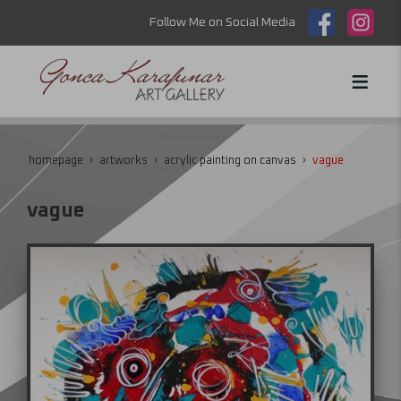
Follow Me on Social Media
homepage
artworks
acrylic painting on canvas
vague
vague