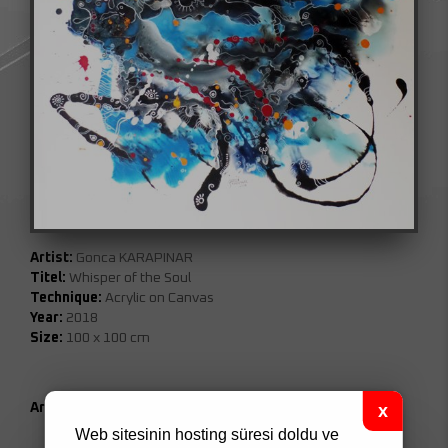
Artist:
Gonca KARAPINAR
Titel:
Whisper of the Soul
Technique:
Acrylic on Canvas
Year:
2018
Size:
100 x 100 cm
Artwork Code:
006
Web sitesinin hosting süresi doldu ve