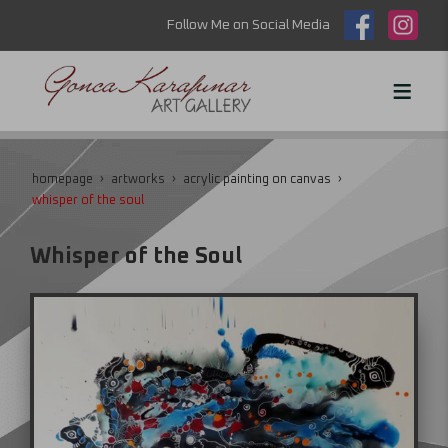
Follow Me on Social Media
homepage
artworks
acrylic painting on canvas
whisper of the soul
Whisper of the Soul