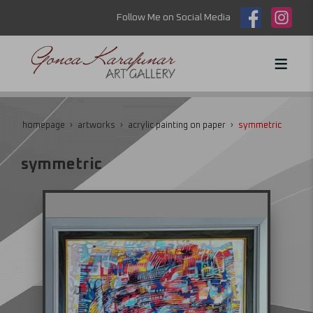
Follow Me on Social Media
homepage
artworks
acrylic painting on paper
symmetric
symmetric