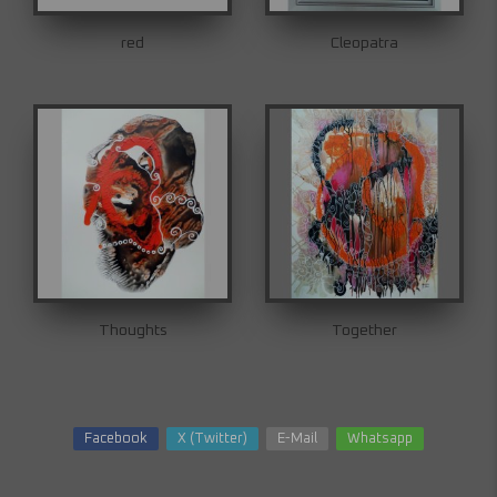
red
Cleopatra
Thoughts
Together
Facebook
X (Twitter)
E-Mail
Whatsapp