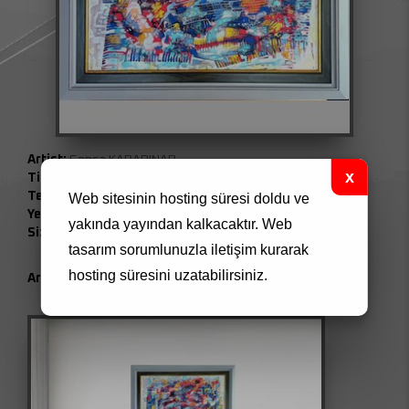
Artist:
Gonca KARAPINAR
Titel:
symmetric
Technique:
Acrylic on Paper
Web sitesinin hosting süresi doldu ve
Year:
2016
yakında yayından kalkacaktır.
Web
Size:
35 x 50 cm
tasarım
sorumlunuzla iletişim kurarak
hosting süresini uzatabilirsiniz.
Artwork Code:
0004