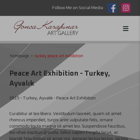
Follow Me on Social Media
homepage
turkey peace art exhibition
Peace Art Exhibition - Turkey,
Ayvalık
2015 - Turkey, Ayvalık - Peace Art Exhibition
Curabitur at leo libero. Vestibulum laoreet, quam sit amet
rhoncus imperdiet, turpis ante vulputate felis, ornare
commodo ligula magna sit amet leo. Suspendisse faucibus,
leo vitae dapibus gravida, tellus sapien fringilla lacus, ac
blandit felis metus sit amet nisi. Aenean lectus lectus, lacinia