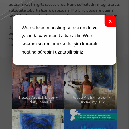
ac diam vel, fringilla iaculis eros. Nunc sollicitudin magna arcu,
vulputate lobortis libero dapibus a. Morbi id posuere quam.
Sed felis dui, eleifend in dui non, laoreet rhoncus ex. Aliquam
sit amet purus sed libero elementum varius quis vitae elit.
Web sitesinin hosting süresi doldu ve
Duis eu varius ante. Nam elit justo, tempor et massa ut,
pellentesque volutpat elit. Fusce venenatis dui eget
yakında yayından kalkacaktır.
Web
condimentum commodo. Fusce porta tincidunt leo id
tasarım
sorumlunuzla iletişim kurarak
commodo.
hosting süresini uzatabilirsiniz.
Peace Art Exhibition -
Peace Art Exhibition -
Turkey, Ayvalık
Turkey, Ayvalık