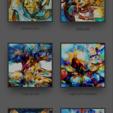
one person
Only you
Tree of Life
Light of Freedom