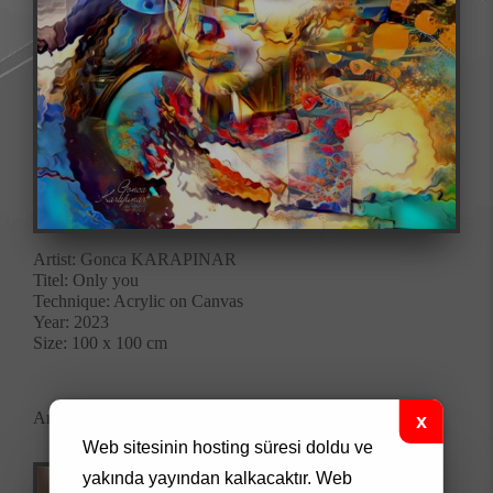
Artist:
Gonca KARAPINAR
Titel: Only you
Technique: Acrylic on Canvas
Year: 2023
Size: 100 x 100 cm
Artwork Code: 0035
Web sitesinin hosting süresi doldu ve
yakında yayından kalkacaktır.
Web