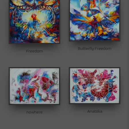
Butterfly Freedom
Freedom
Anatolia
nowhere