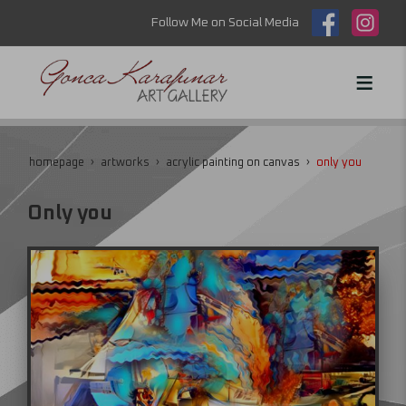
Follow Me on Social Media
homepage
artworks
acrylic painting on canvas
only you
Only you