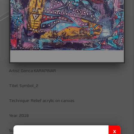
Artist: Gonca KARAPINAR
Titel: Symbol_2
Technique: Relief acrylic on canvas
Year: 2018
Size: 45x55 cm