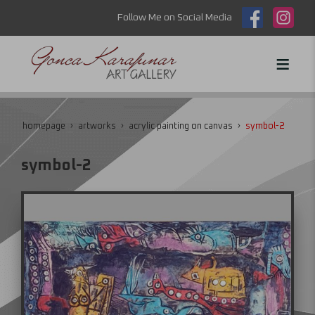
Follow Me on Social Media
homepage
artworks
acrylic painting on canvas
symbol-2
symbol-2