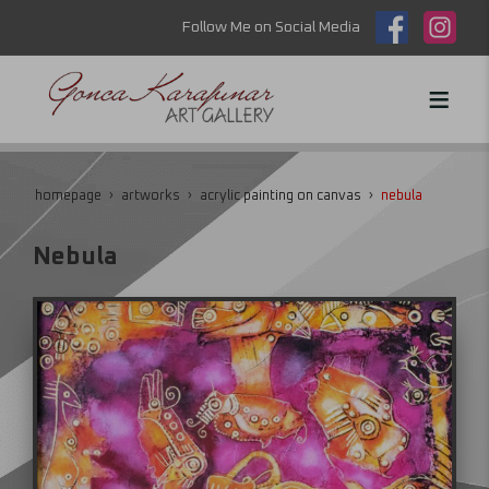
Follow Me on Social Media
homepage
artworks
acrylic painting on canvas
nebula
Nebula