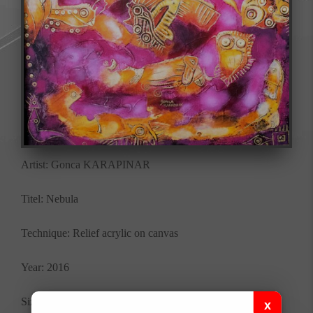
Artist: Gonca KARAPINAR
Titel: Nebula
Technique: Relief acrylic on canvas
Year: 2016
Size: 60x60 cm