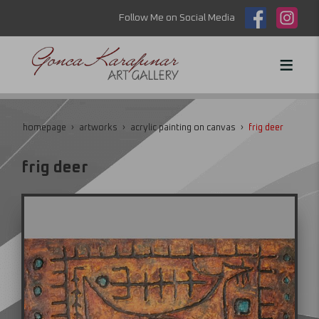
Follow Me on Social Media
homepage
artworks
acrylic painting on canvas
frig deer
frig deer