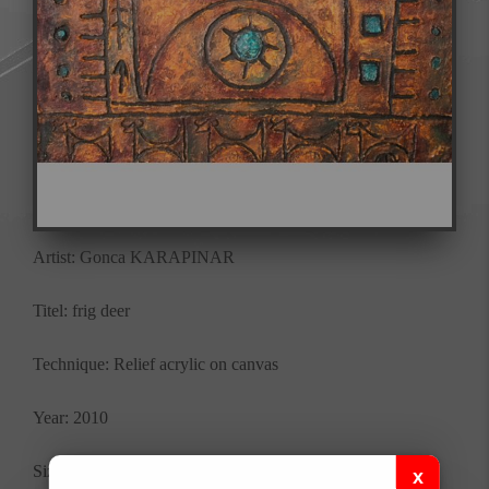
Artist: Gonca KARAPINAR
Titel: frig deer
Technique: Relief acrylic on canvas
Year: 2010
Size: 70x100 cm