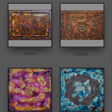
Gokturk
frig deer